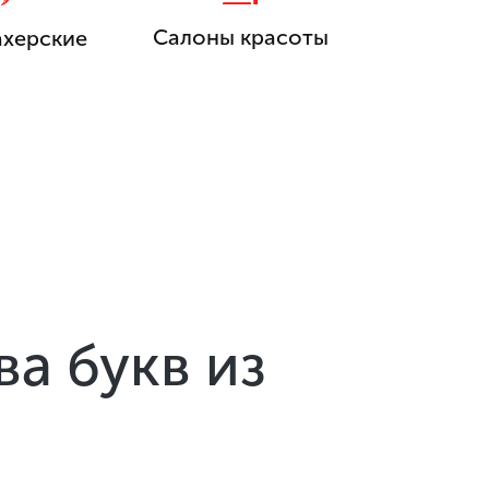
Салоны красоты
херские
а букв из