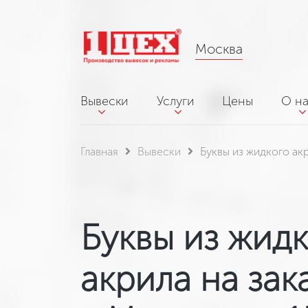
Москва
Вывески
Услуги
Цены
О н
Главная
Вывески
Буквы из жидкого ак
Буквы из жид
акрила на зак