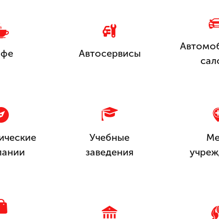
Автомо
афе
Автосервисы
сал
ические
Учебные
Ме
пании
заведения
учреж