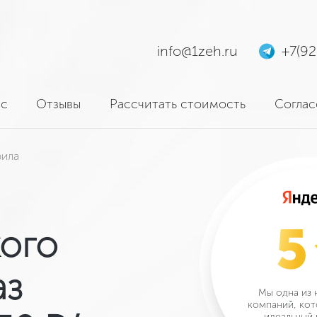
info@1zeh.ru
+7(9
ас
Отзывы
Рассчитать стоимость
Соглас
рила
кого
аз
Мы одна из 
компаний, кот
идеальный 