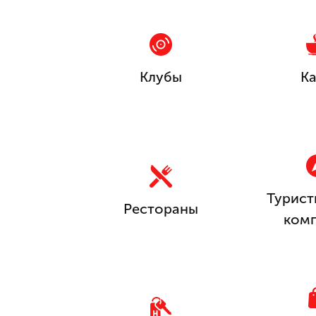
Клубы
К
Турист
Рестораны
ком