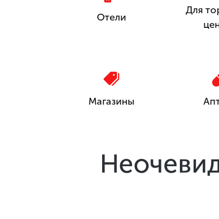
Для то
Отели
це
Магазины
Ап
Неочевид