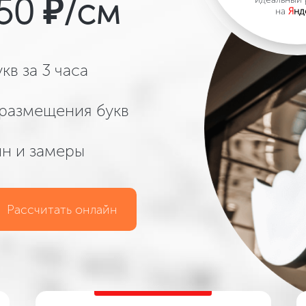
50 ₽/см
на
Я
нд
кв за 3 часа
размещения букв
йн и замеры
Рассчитать онлайн