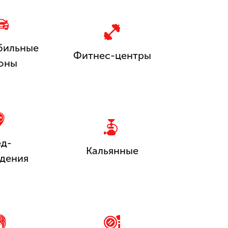
бильные
Фитнес-центры
оны
д-
Кальянные
дения