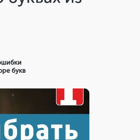
ошибки
оре букв