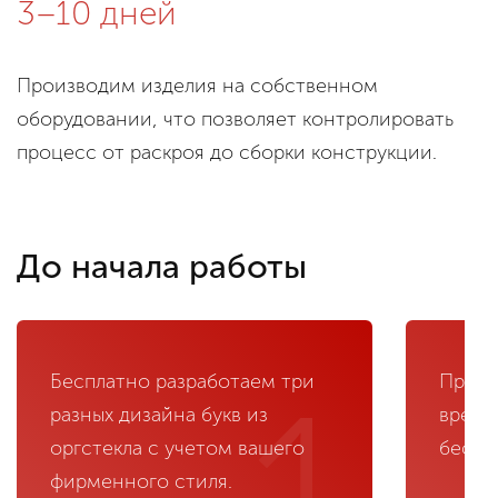
3–10 дней
Производим изделия на собственном
оборудовании, что позволяет контролировать
процесс от раскроя до сборки конструкции.
До начала работы
Бесплатно разработаем три
Приед
разных дизайна букв из
время
оргстекла с учетом вашего
беспл
фирменного стиля.